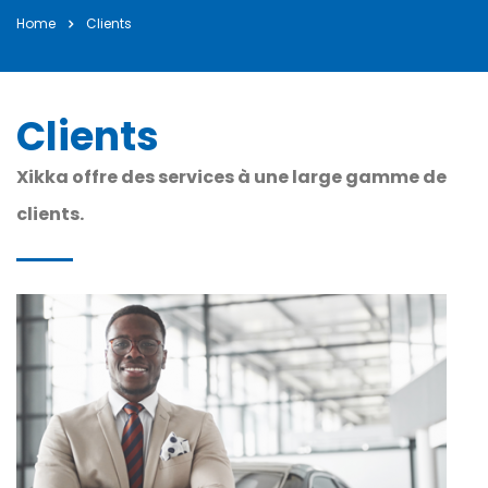
Home
Bonne et Heureuse Année à tous nos Clients et
Clients
Partena ...
janvier 2, 2025
Clients
Xikka offre des services à une large gamme de
clients.