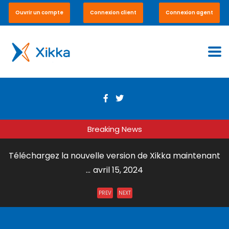
Ouvrir un compte
Connexion client
Connexion agent
Breaking News
Téléchargez la nouvelle version de Xikka maintenant
...
avril 15, 2024
Envoi de Courrier par DHL Express ...
juillet 31, 2023
PREV
NEXT
Xikka Vox – Paiement en ligne et en boutique ...
mai 15,
2023
Xikka Pro – Commerce équitable ...
mai 15, 2023