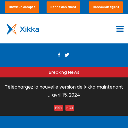
Ouvrir un compte
Connexion client
Connexion agent
Breaking News
Téléchargez la nouvelle version de Xikka maintenant
...
avril 15, 2024
Envoi de Courrier par DHL Express ...
juillet 31, 2023
PREV
NEXT
Xikka Vox – Paiement en ligne et en boutique ...
mai 15,
2023
Xikka Pro – Commerce équitable ...
mai 15, 2023