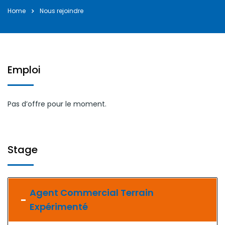
Home
Bonne et Heureuse Année à tous nos Clients et
Nous rejoindre
Partena ...
janvier 2, 2025
Emploi
Pas d’offre pour le moment.
Stage
Agent Commercial Terrain
Expérimenté