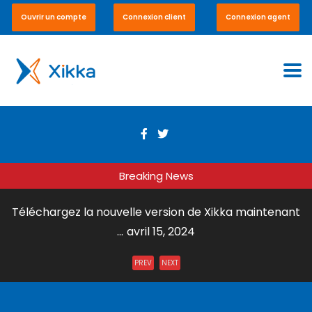
Ouvrir un compte
Connexion client
Connexion agent
Breaking News
Téléchargez la nouvelle version de Xikka maintenant
...
avril 15, 2024
Envoi de Courrier par DHL Express ...
juillet 31, 2023
PREV
NEXT
Xikka Vox – Paiement en ligne et en boutique ...
mai 15,
2023
Xikka Pro – Commerce équitable ...
mai 15, 2023