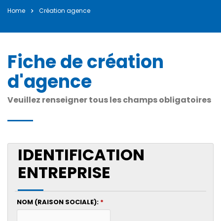
Home
Bonne et Heureuse Année à tous nos Clients et
Création agence
Partena ...
janvier 2, 2025
Fiche de création
d'agence
Veuillez renseigner tous les champs obligatoires
IDENTIFICATION
ENTREPRISE
NOM (RAISON SOCIALE):
*