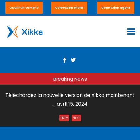
Ouvrir un compte
Connexion client
Connexion agent
Breaking News
Téléchargez la nouvelle version de Xikka maintenant
...
avril 15, 2024
Envoi de Courrier par DHL Express ...
juillet 31, 2023
PREV
NEXT
Xikka Vox – Paiement en ligne et en boutique ...
mai 15,
2023
Xikka Pro – Commerce équitable ...
mai 15, 2023