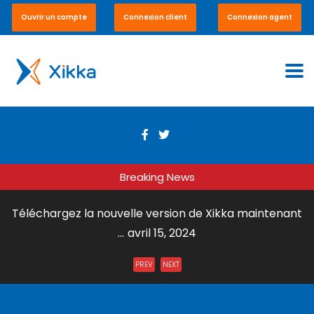
Ouvrir un compte
Connexion client
Connexion agent
Breaking News
Téléchargez la nouvelle version de Xikka maintenant
...
avril 15, 2024
Envoi de Courrier par DHL Express ...
juillet 31, 2023
PREV
NEXT
Xikka Vox – Paiement en ligne et en boutique ...
mai 15,
2023
Xikka Pro – Commerce équitable ...
mai 15, 2023