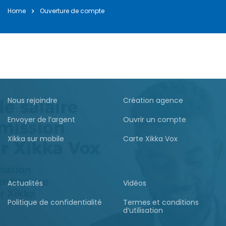
Home
Bonne et Heureuse Année à tous nos Clients et
Ouverture de compte
Partena ...
janvier 2, 2025
Nous rejoindre
Création agence
Envoyer de l’argent
Ouvrir un compte
Xikka sur mobile
Carte Xikka Vox
Actualités
Vidéos
Politique de confidentialité
Termes et conditions
d’utilisation