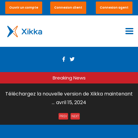
Ouvrir un compte
Connexion client
Connexion agent
Breaking News
Téléchargez la nouvelle version de Xikka maintenant
...
avril 15, 2024
Envoi de Courrier par DHL Express ...
juillet 31, 2023
PREV
NEXT
Xikka Vox – Paiement en ligne et en boutique ...
mai 15,
2023
Xikka Pro – Commerce équitable ...
mai 15, 2023