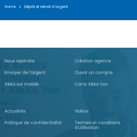
Home
Bonne et Heureuse Année à tous nos Clients et
Dépôt et retrait d’argent
Partena ...
janvier 2, 2025
Nous rejoindre
Création agence
Envoyer de l’argent
Ouvrir un compte
Xikka sur mobile
Carte Xikka Vox
Actualités
Vidéos
Politique de confidentialité
Termes et conditions
d’utilisation