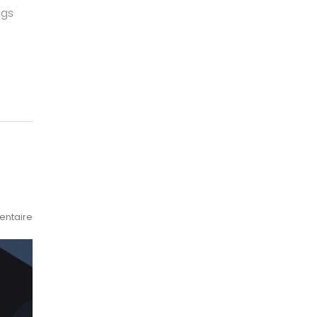
ngs
ntaire