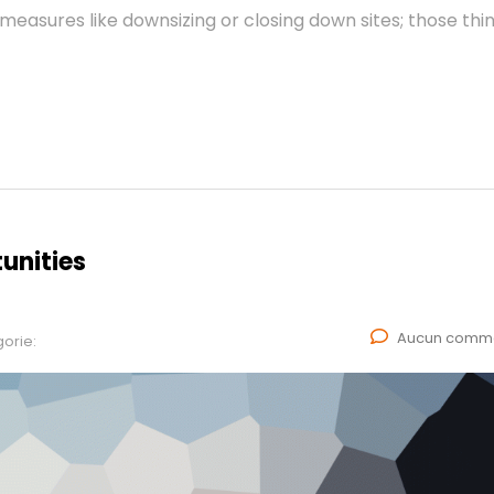
measures like downsizing or closing down sites; those thi
unities
Aucun comme
orie: