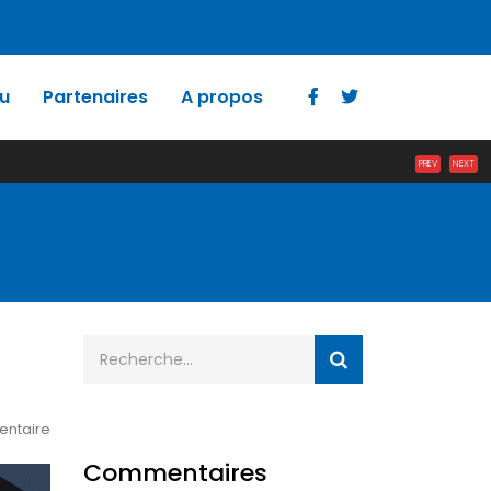
u
Partenaires
A propos
PREV
NEXT
ntaire
Commentaires