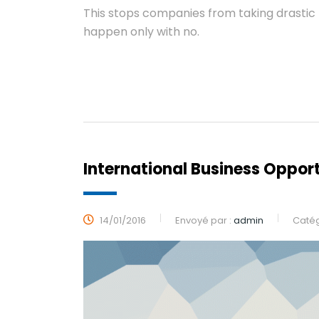
This stops companies from taking drastic 
happen only with no.
LIRE PLUS
International Business Opport
14/01/2016
Envoyé par :
admin
Catég