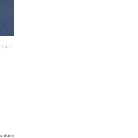
mes to
ntaire